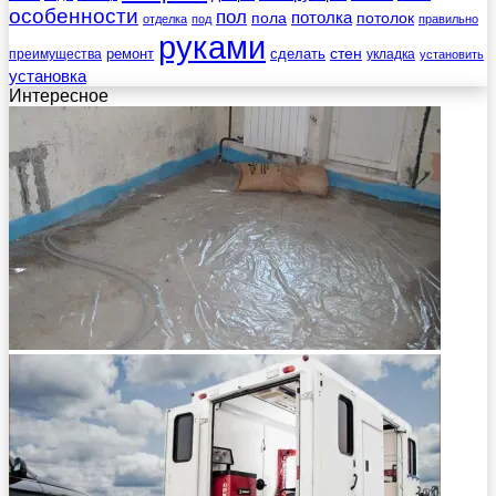
особенности
пол
пола
потолка
потолок
отделка
под
правильно
руками
стен
ремонт
сделать
преимущества
укладка
установить
установка
Интересное