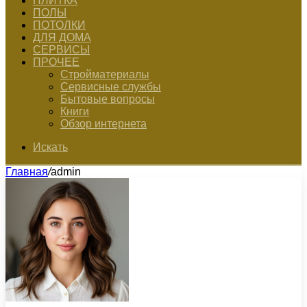
ПЛИТКА
ПОЛЫ
ПОТОЛКИ
ДЛЯ ДОМА
СЕРВИСЫ
ПРОЧЕЕ
Стройматериалы
Сервисные службы
Бытовые вопросы
Книги
Обзор интернета
Искать
Главная
/
admin