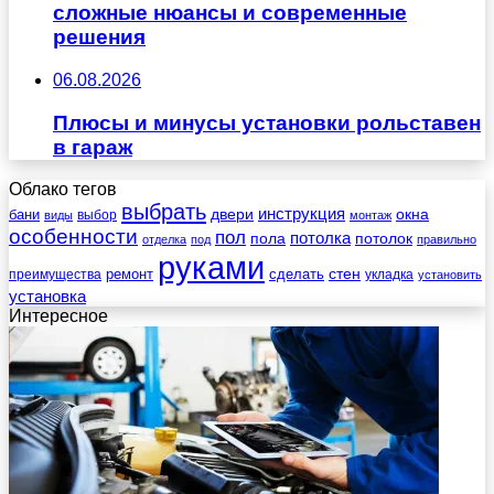
сложные нюансы и современные
решения
06.08.2026
Плюсы и минусы установки рольставен
в гараж
Облако тегов
выбрать
инструкция
бани
двери
окна
виды
выбор
монтаж
особенности
пол
пола
потолка
потолок
отделка
под
правильно
руками
стен
ремонт
сделать
преимущества
укладка
установить
установка
Интересное