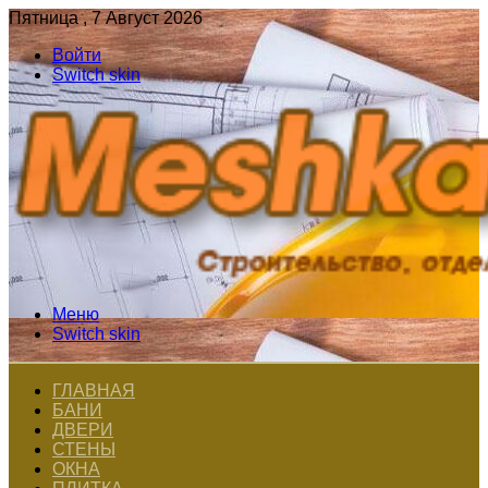
Пятница , 7 Август 2026
Войти
Switch skin
Меню
Switch skin
ГЛАВНАЯ
БАНИ
ДВЕРИ
СТЕНЫ
ОКНА