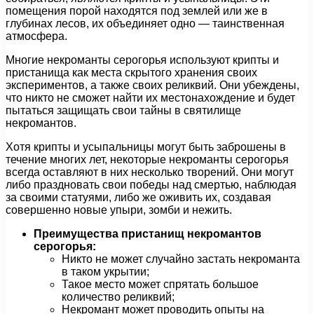
помещения порой находятся под землей или же в
глубинах лесов, их объединяет одно — таинственная
атмосфера.
Многие некроманты серогорья используют крипты и
пристанища как места скрытого хранения своих
экспериментов, а также своих реликвий. Они убеждены,
что никто не сможет найти их местонахождение и будет
пытаться защищать свои тайны в святилище
некромантов.
Хотя крипты и усыпальницы могут быть заброшены в
течение многих лет, некоторые некроманты серогорья
всегда оставляют в них несколько творений. Они могут
либо праздновать свои победы над смертью, наблюдая
за своими статуями, либо же оживить их, создавая
совершенно новые упыри, зомби и нежить.
Преимущества пристанищ некромантов
серогорья:
Никто не может случайно застать некроманта
в таком укрытии;
Такое место может спрятать большое
количество реликвий;
Некромант может проводить опыты на