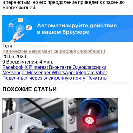
и тернистым, но его преодоление приведет к спасению
многих жизней.
Теги
магические
некромант
серогорья
способности
28.05.2023
0
Время чтения: 4 мин.
Facebook
X
Pinterest
Вконтакте
Одноклассники
Messenger
Messenger
WhatsApp
Telegram
Viber
Поделиться через электронную почту
Печатать
ПОХОЖИЕ СТАТЬИ