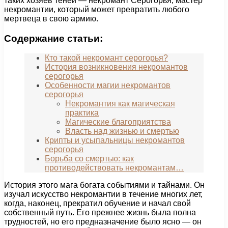
таких хозяев теней — некромант Серогорья, мастер
некромантии, который может превратить любого
мертвеца в свою армию.
Содержание статьи:
Кто такой некромант серогорья?
История возникновения некромантов
серогорья
Особенности магии некромантов
серогорья
Некромантия как магическая
практика
Магические благоприятства
Власть над жизнью и смертью
Крипты и усыпальницы некромантов
серогорья
Борьба со смертью: как
противодействовать некромантам…
История этого мага богата событиями и тайнами. Он
изучал искусство некромантии в течение многих лет,
когда, наконец, прекратил обучение и начал свой
собственный путь. Его прежнее жизнь была полна
трудностей, но его предназначение было ясно — он