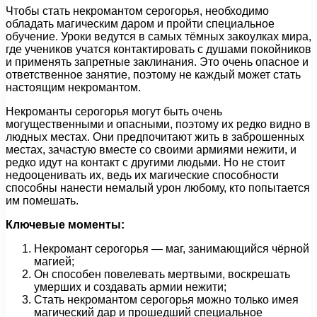
Чтобы стать некромантом серогорья, необходимо
обладать магическим даром и пройти специальное
обучение. Уроки ведутся в самых тёмных закоулках мира,
где учеников учатся контактировать с душами покойников
и применять запретные заклинания. Это очень опасное и
ответственное занятие, поэтому не каждый может стать
настоящим некромантом.
Некроманты серогорья могут быть очень
могущественными и опасными, поэтому их редко видно в
людных местах. Они предпочитают жить в заброшенных
местах, зачастую вместе со своими армиями нежити, и
редко идут на контакт с другими людьми. Но не стоит
недооценивать их, ведь их магические способности
способны нанести немалый урон любому, кто попытается
им помешать.
Ключевые моменты:
Некромант серогорья — маг, занимающийся чёрной
магией;
Он способен повелевать мертвыми, воскрешать
умерших и создавать армии нежити;
Стать некромантом серогорья можно только имея
магический дар и прошедший специальное