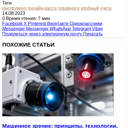
Теги
инструмент
онлайн-касса
товарного
удобный
учета
14.08.2023
0
Время чтения: 7 мин.
Facebook
X
Pinterest
Вконтакте
Одноклассники
Messenger
Messenger
WhatsApp
Telegram
Viber
Поделиться через электронную почту
Печатать
ПОХОЖИЕ СТАТЬИ
Машинное зрение: принципы, технологии,