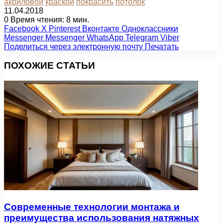
акриловой
краской
покрасить
потолок
11.04.2018
0
Время чтения: 8 мин.
Facebook
X
Pinterest
Вконтакте
Одноклассники
Messenger
Messenger
WhatsApp
Telegram
Viber
Поделиться через электронную почту
Печатать
ПОХОЖИЕ СТАТЬИ
Современные технологии монтажа и
преимущества использования натяжных