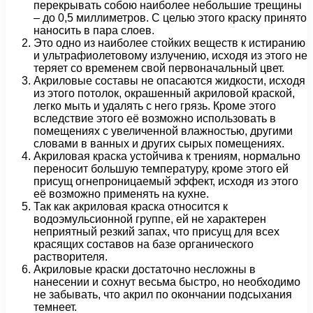
перекрывать собою наиболее небольшие трещины
– до 0,5 миллиметров. С целью этого краску принято
наносить в пара слоев.
Это одно из наиболее стойких веществ к истиранию
и ультрафиолетовому излучению, исходя из этого не
теряет со временем свой первоначальный цвет.
Акриловые составы не опасаются жидкости, исходя
из этого потолок, окрашенный акриловой краской,
легко мыть и удалять с него грязь. Кроме этого
вследствие этого её возможно использовать в
помещениях с увеличенной влажностью, другими
словами в ванных и других сырых помещениях.
Акриловая краска устойчива к трениям, нормально
переносит большую температуру, кроме этого ей
присущ огнепроницаемый эффект, исходя из этого
её возможно применять на кухне.
Так как акриловая краска относится к
водоэмульсионной группе, ей не характерен
неприятный резкий запах, что присущ для всех
красящих составов на базе органического
растворителя.
Акриловые краски достаточно несложны в
нанесении и сохнут весьма быстро, но необходимо
не забывать, что акрил по окончании подсыхания
темнеет.