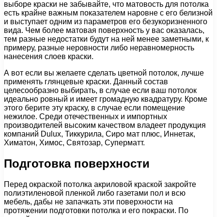
выборе краски не забывайте, что матовость для потолка
есть крайне важным показателем наровне с его белизной
и выступает одним из параметров его безукоризненного
вида. Чем более матовая поверхность у вас оказалась,
тем разные недостатки будут на ней менее заметными, к
примеру, разные неровности либо неравномерность
нанесения слоев краски.
А вот если вы желаете сделать цветной потолок, лучше
применять глянцевые краски. Данный состав
целесообразно выбирать, в случае если ваш потолок
идеально ровный и имеет громадную квадратуру. Кроме
этого берите эту краску, в случае если помещение
нежилое. Среди отечественных и импортных
производителей высоким качеством владеет продукция
компаний Dulux, Тиккурила, Сиро мат плюс, Иннетак,
Химатон, Химос, Святозар, Суперматт.
Подготовка поверхности
Перед окраской потолка акриловой краской закройте
полиэтиленовой пленкой либо газетами пол и всю
мебель, дабы не запачкать эти поверхности на
протяжении подготовки потолка и его покраски. По