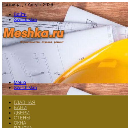
Пятница , 7 Август 2026
Войти
Switch skin
Меню
Switch skin
ГЛАВНАЯ
БАНИ
ДВЕРИ
СТЕНЫ
ОКНА