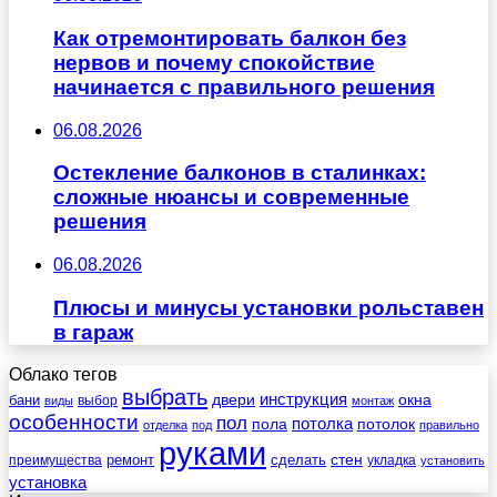
Как отремонтировать балкон без
нервов и почему спокойствие
начинается с правильного решения
06.08.2026
Остекление балконов в сталинках:
сложные нюансы и современные
решения
06.08.2026
Плюсы и минусы установки рольставен
в гараж
Облако тегов
выбрать
инструкция
бани
двери
окна
виды
выбор
монтаж
особенности
пол
пола
потолка
потолок
отделка
под
правильно
руками
стен
ремонт
сделать
преимущества
укладка
установить
установка