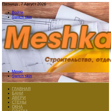
Пятница , 7 Август 2026
Войти
Switch skin
Меню
Switch skin
ГЛАВНАЯ
БАНИ
ДВЕРИ
СТЕНЫ
ОКНА