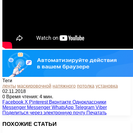
Теги
ленты
маскировочной
натяжного
потолка
установка
02.11.2018
0
Время чтения: 4 мин.
Facebook
X
Pinterest
Вконтакте
Одноклассники
Messenger
Messenger
WhatsApp
Telegram
Viber
Поделиться через электронную почту
Печатать
ПОХОЖИЕ СТАТЬИ