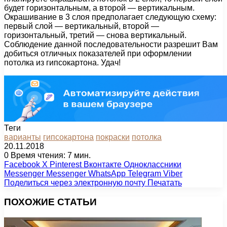
будет горизонтальным, а второй — вертикальным.
Окрашивание в 3 слоя предполагает следующую схему:
первый слой — вертикальный, второй —
горизонтальный, третий — снова вертикальный.
Соблюдение данной последовательности разрешит Вам
добиться отличных показателей при оформлении
потолка из гипсокартона. Удач!
Теги
варианты
гипсокартона
покраски
потолка
20.11.2018
0
Время чтения: 7 мин.
Facebook
X
Pinterest
Вконтакте
Одноклассники
Messenger
Messenger
WhatsApp
Telegram
Viber
Поделиться через электронную почту
Печатать
ПОХОЖИЕ СТАТЬИ