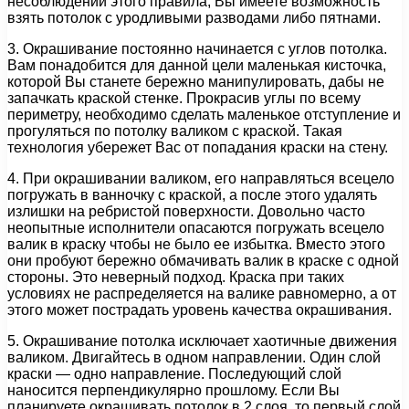
несоблюдении этого правила, Вы имеете возможность
взять потолок с уродливыми разводами либо пятнами.
3. Окрашивание постоянно начинается с углов потолка.
Вам понадобится для данной цели маленькая кисточка,
которой Вы станете бережно манипулировать, дабы не
запачкать краской стенке. Прокрасив углы по всему
периметру, необходимо сделать маленькое отступление и
прогуляться по потолку валиком с краской. Такая
технология убережет Вас от попадания краски на стену.
4. При окрашивании валиком, его направляться всецело
погружать в ванночку с краской, а после этого удалять
излишки на ребристой поверхности. Довольно часто
неопытные исполнители опасаются погружать всецело
валик в краску чтобы не было ее избытка. Вместо этого
они пробуют бережно обмачивать валик в краске с одной
стороны. Это неверный подход. Краска при таких
условиях не распределяется на валике равномерно, а от
этого может пострадать уровень качества окрашивания.
5. Окрашивание потолка исключает хаотичные движения
валиком. Двигайтесь в одном направлении. Один слой
краски — одно направление. Последующий слой
наносится перпендикулярно прошлому. Если Вы
планируете окрашивать потолок в 2 слоя, то первый слой