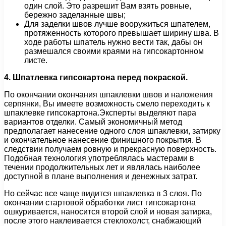
один слой. Это разрешит Вам взять ровные,
бережно заделанные швы;
Для заделки швов лучше вооружиться шпателем,
протяженность которого превышает ширину шва. В
ходе работы шпатель нужно вести так, дабы он
размешался своими краями на гипсокартонном
листе.
4. Шпатлевка гипсокартона перед покраской.
По окончании окончания шпаклевки швов и наложения
серпянки, Вы имеете возможность смело переходить к
шпаклевке гипсокартона.Эксперты выделяют пара
вариантов отделки. Самый экономичный метод
предполагает нанесение одного слоя шпаклевки, затирку
и окончательное нанесение финишного покрытия. В
следствии получаем ровную и прекрасную поверхность.
Подобная технология употреблялась мастерами в
течении продолжительных лет и являлась наиболее
доступной в плане выполнения и денежных затрат.
Но сейчас все чаще видится шпаклевка в 3 слоя. По
окончании стартовой обработки лист гипсокартона
ошкуривается, наносится второй слой и новая затирка,
после этого наклеивается стеклохолст, снабжающий