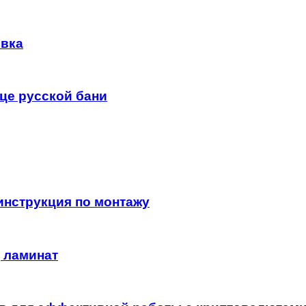
овка
це русской бани
инструкция по монтажу
 ламинат