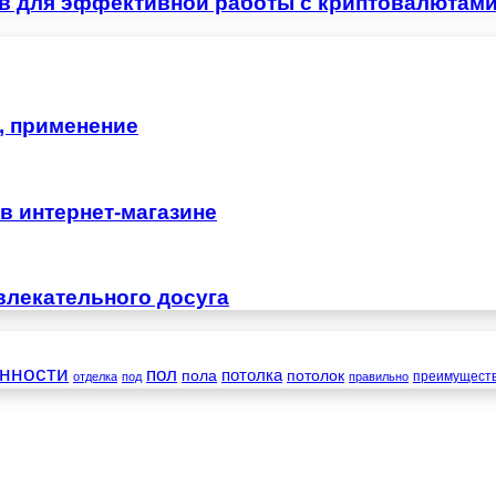
ов для эффективной работы с криптовалютам
, применение
в интернет-магазине
влекательного досуга
нности
пол
пола
потолка
потолок
преимущест
отделка
под
правильно