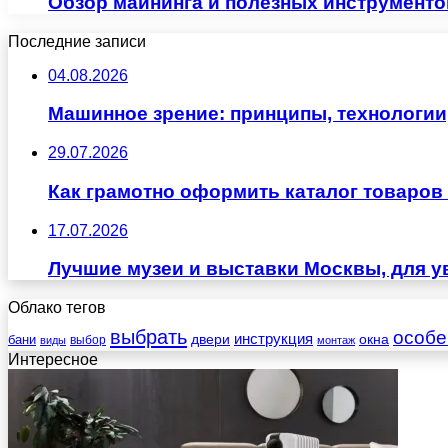
Обзор майнинга и полезных инструмент
Последние записи
04.08.2026
Машинное зрение: принципы, технологии
29.07.2026
Как грамотно оформить каталог товаров 
17.07.2026
Лучшие музеи и выставки Москвы, для у
Облако тегов
выбрать
особе
инструкция
бани
двери
окна
виды
выбор
монтаж
Интересное