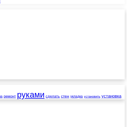
и
руками
установка
стен
ремонт
сделать
ва
укладка
установить