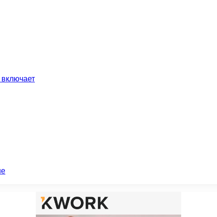
 включает
ие