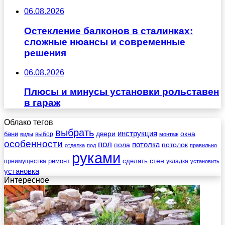
06.08.2026
Остекление балконов в сталинках:
сложные нюансы и современные
решения
06.08.2026
Плюсы и минусы установки рольставен
в гараж
Облако тегов
выбрать
инструкция
бани
двери
окна
виды
выбор
монтаж
особенности
пол
пола
потолка
потолок
отделка
под
правильно
руками
стен
ремонт
сделать
преимущества
укладка
установить
установка
Интересное