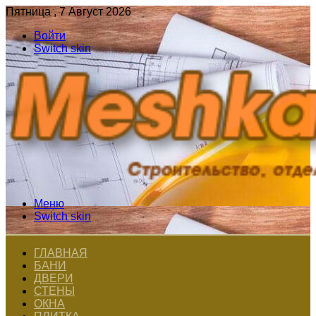
Пятница , 7 Август 2026
Войти
Switch skin
Меню
Switch skin
ГЛАВНАЯ
БАНИ
ДВЕРИ
СТЕНЫ
ОКНА