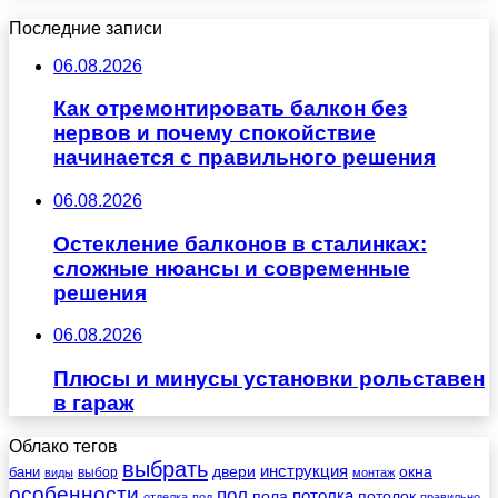
Последние записи
06.08.2026
Как отремонтировать балкон без
нервов и почему спокойствие
начинается с правильного решения
06.08.2026
Остекление балконов в сталинках:
сложные нюансы и современные
решения
06.08.2026
Плюсы и минусы установки рольставен
в гараж
Облако тегов
выбрать
инструкция
бани
двери
окна
виды
выбор
монтаж
особенности
пол
пола
потолка
потолок
отделка
под
правильно