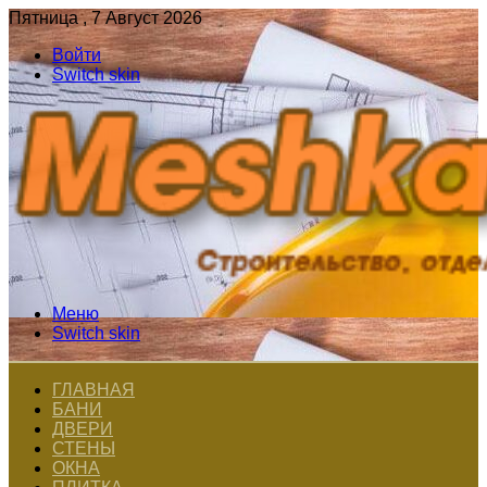
Пятница , 7 Август 2026
Войти
Switch skin
Меню
Switch skin
ГЛАВНАЯ
БАНИ
ДВЕРИ
СТЕНЫ
ОКНА