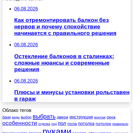
06.08.2026
Как отремонтировать балкон без
нервов и почему спокойствие
начинается с правильного решения
06.08.2026
Остекление балконов в сталинках:
сложные нюансы и современные
решения
06.08.2026
Плюсы и минусы установки рольставен
в гараж
Облако тегов
выбрать
инструкция
бани
двери
окна
виды
выбор
монтаж
особенности
пол
пола
потолка
потолок
отделка
под
правильно
руками