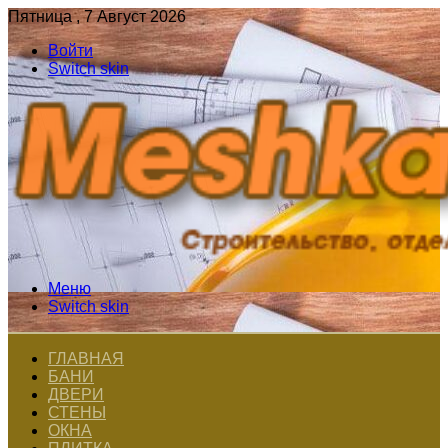
Пятница , 7 Август 2026
Войти
Switch skin
Меню
Switch skin
ГЛАВНАЯ
БАНИ
ДВЕРИ
СТЕНЫ
ОКНА