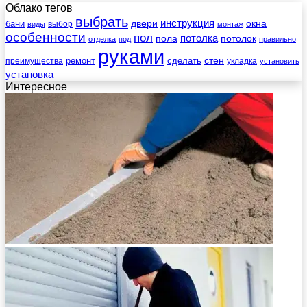
Облако тегов
выбрать
инструкция
бани
двери
окна
виды
выбор
монтаж
особенности
пол
пола
потолка
потолок
отделка
под
правильно
руками
стен
ремонт
сделать
преимущества
укладка
установить
установка
Интересное