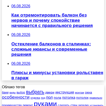
06.08.2026
Как отремонтировать балкон без
нервов и почему спокойствие
начинается с правильного решения
06.08.2026
Остекление балконов в сталинках:
сложные нюансы и современные
решения
06.08.2026
Плюсы и минусы установки рольставен
в гараж
Облако тегов
выбрать
инструкция
бани
двери
окна
виды
выбор
монтаж
особенности
пол
пола
потолка
потолок
отделка
под
правильно
руками
стен
ремонт
сделать
преимущества
укладка
установить