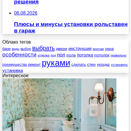
решения
06.08.2026
Плюсы и минусы установки рольставен
в гараж
Облако тегов
выбрать
инструкция
бани
двери
окна
виды
выбор
монтаж
особенности
пол
пола
потолка
потолок
отделка
под
правильно
руками
стен
ремонт
сделать
преимущества
укладка
установить
установка
Интересное