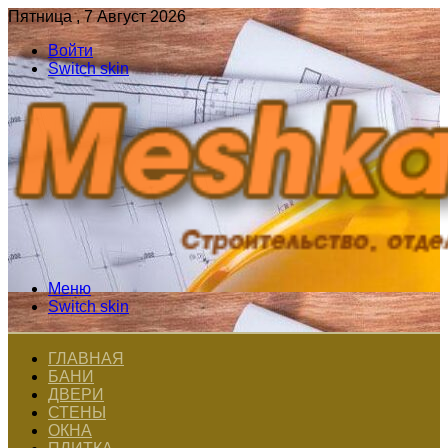
Пятница , 7 Август 2026
Войти
Switch skin
Меню
Switch skin
ГЛАВНАЯ
БАНИ
ДВЕРИ
СТЕНЫ
ОКНА