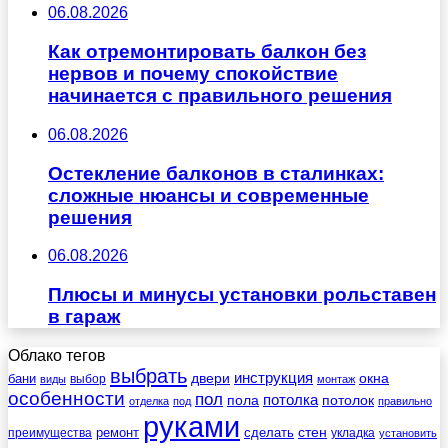
06.08.2026
Как отремонтировать балкон без
нервов и почему спокойствие
начинается с правильного решения
06.08.2026
Остекление балконов в сталинках:
сложные нюансы и современные
решения
06.08.2026
Плюсы и минусы установки рольставен
в гараж
Облако тегов
выбрать
инструкция
бани
двери
окна
виды
выбор
монтаж
особенности
пол
пола
потолка
потолок
отделка
под
правильно
руками
стен
ремонт
сделать
преимущества
укладка
установить