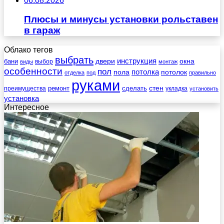
06.08.2026
Плюсы и минусы установки рольставен
в гараж
Облако тегов
выбрать
инструкция
бани
двери
окна
виды
выбор
монтаж
особенности
пол
пола
потолка
потолок
отделка
под
правильно
руками
стен
ремонт
сделать
преимущества
укладка
установить
установка
Интересное