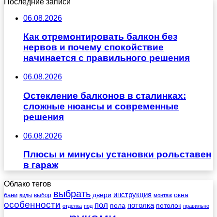
Последние записи
06.08.2026
Как отремонтировать балкон без
нервов и почему спокойствие
начинается с правильного решения
06.08.2026
Остекление балконов в сталинках:
сложные нюансы и современные
решения
06.08.2026
Плюсы и минусы установки рольставен
в гараж
Облако тегов
выбрать
инструкция
бани
двери
окна
виды
выбор
монтаж
особенности
пол
пола
потолка
потолок
отделка
под
правильно