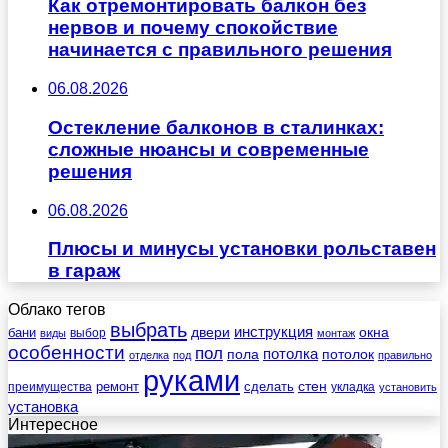
Как отремонтировать балкон без
нервов и почему спокойствие
начинается с правильного решения
06.08.2026
Остекление балконов в сталинках:
сложные нюансы и современные
решения
06.08.2026
Плюсы и минусы установки рольставен
в гараж
Облако тегов
выбрать
инструкция
бани
двери
окна
виды
выбор
монтаж
особенности
пол
пола
потолка
потолок
отделка
под
правильно
руками
стен
ремонт
сделать
преимущества
укладка
установить
установка
Интересное