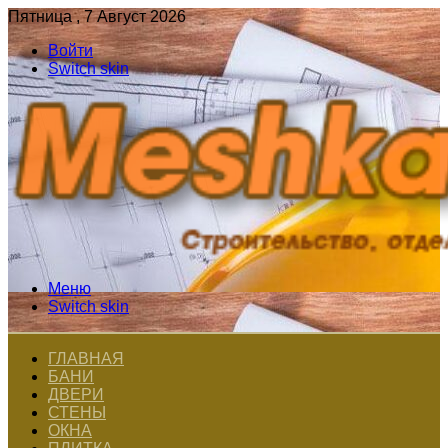
Пятница , 7 Август 2026
Войти
Switch skin
Меню
Switch skin
ГЛАВНАЯ
БАНИ
ДВЕРИ
СТЕНЫ
ОКНА