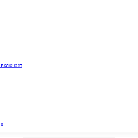
 включает
ие