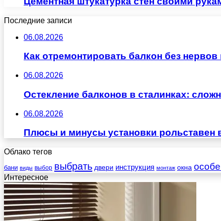
Цементная штукатурка стен своими рука
Последние записи
06.08.2026
Как отремонтировать балкон без нервов
06.08.2026
Остекление балконов в сталинках: сло
06.08.2026
Плюсы и минусы установки рольставен 
Облако тегов
выбрать
особе
инструкция
бани
двери
окна
виды
выбор
монтаж
Интересное