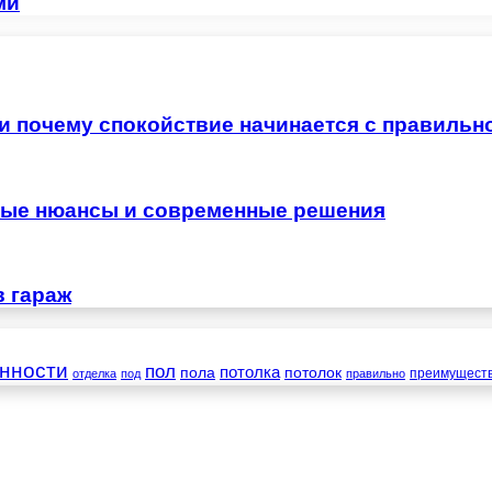
ми
 и почему спокойствие начинается с правильн
жные нюансы и современные решения
в гараж
нности
пол
пола
потолка
потолок
преимущест
отделка
под
правильно