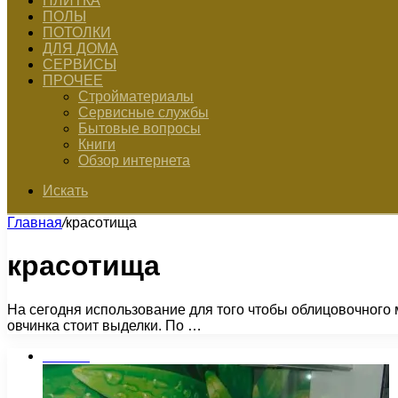
ПЛИТКА
ПОЛЫ
ПОТОЛКИ
ДЛЯ ДОМА
СЕРВИСЫ
ПРОЧЕЕ
Стройматериалы
Сервисные службы
Бытовые вопросы
Книги
Обзор интернета
Искать
Главная
/
красотища
красотища
На сегодня использование для того чтобы облицовочного ма
овчинка стоит выделки. По …
Плитка