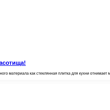
расотища!
го материала как стеклянная плитка для кухни отнимает мно