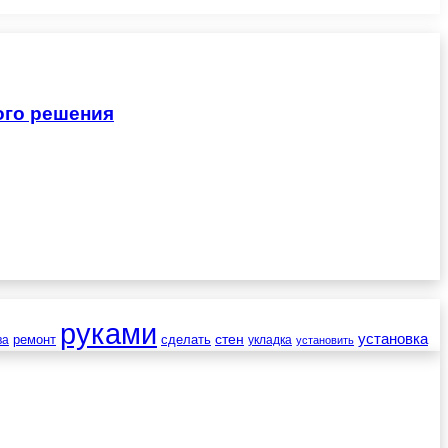
ого решения
руками
установка
стен
ремонт
сделать
ва
укладка
установить