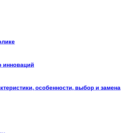
олике
о инноваций
актеристики, особенности, выбор и замена