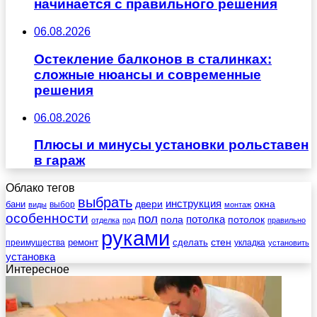
начинается с правильного решения
06.08.2026
Остекление балконов в сталинках:
сложные нюансы и современные
решения
06.08.2026
Плюсы и минусы установки рольставен
в гараж
Облако тегов
выбрать
инструкция
бани
двери
окна
виды
выбор
монтаж
особенности
пол
пола
потолка
потолок
отделка
под
правильно
руками
стен
ремонт
сделать
преимущества
укладка
установить
установка
Интересное