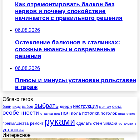
Как отремонтировать балкон без
нервов и почему спокойствие
начинается с правильного решения
06.08.2026
Остекление балконов в сталинках:
сложные нюансы и современные
решения
06.08.2026
Плюсы и минусы установки рольставен
в гараж
Облако тегов
выбрать
инструкция
бани
двери
окна
виды
выбор
монтаж
особенности
пол
пола
потолка
потолок
отделка
под
правильно
руками
стен
ремонт
сделать
преимущества
укладка
установить
установка
Интересное