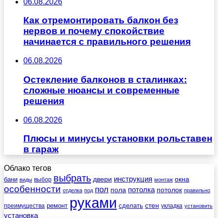
06.08.2026
Как отремонтировать балкон без
нервов и почему спокойствие
начинается с правильного решения
06.08.2026
Остекление балконов в сталинках:
сложные нюансы и современные
решения
06.08.2026
Плюсы и минусы установки рольставен
в гараж
Облако тегов
выбрать
инструкция
бани
двери
окна
виды
выбор
монтаж
особенности
пол
пола
потолка
потолок
отделка
под
правильно
руками
стен
ремонт
сделать
преимущества
укладка
установить
установка