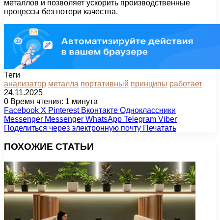
металлов и позволяет ускорить производственные
процессы без потери качества.
Теги
анализатор
металла
портативный
принципы
работает
24.11.2025
0
Время чтения: 1 минута
Facebook
X
Pinterest
Вконтакте
Одноклассники
Messenger
Messenger
WhatsApp
Telegram
Viber
Поделиться через электронную почту
Печатать
ПОХОЖИЕ СТАТЬИ