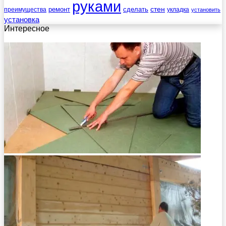
руками
стен
ремонт
сделать
преимущества
укладка
установить
установка
Интересное