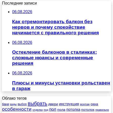
Последние записи
06.08.2026
Как отремонтировать балкон без
нервов и почему спокойствие
начинается с правильного решения
06.08.2026
Остекление балконов в сталинках:
сложные нюансы и современные
решения
06.08.2026
Плюсы и минусы установки рольставен
в гараж
Облако тегов
выбрать
инструкция
бани
двери
окна
виды
выбор
монтаж
особенности
пол
пола
потолка
потолок
отделка
под
правильно