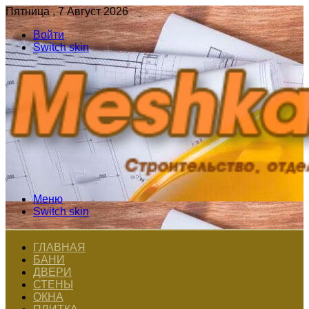
Пятница , 7 Август 2026
Войти
Switch skin
Меню
Switch skin
ГЛАВНАЯ
БАНИ
ДВЕРИ
СТЕНЫ
ОКНА