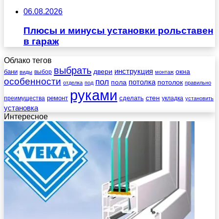
06.08.2026
Плюсы и минусы установки рольставен
в гараж
Облако тегов
выбрать
инструкция
бани
двери
окна
виды
выбор
монтаж
особенности
пол
пола
потолка
потолок
отделка
под
правильно
руками
стен
ремонт
сделать
преимущества
укладка
установить
установка
Интересное