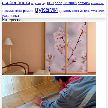
особенности
пол
пола
потолка
потолок
отделка
под
правильно
руками
стен
ремонт
сделать
преимущества
укладка
установить
установка
Интересное