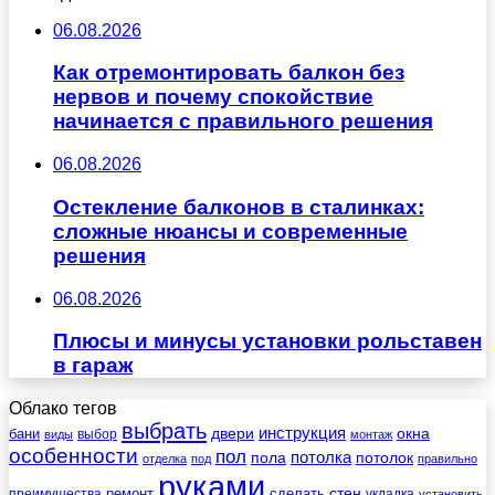
06.08.2026
Как отремонтировать балкон без
нервов и почему спокойствие
начинается с правильного решения
06.08.2026
Остекление балконов в сталинках:
сложные нюансы и современные
решения
06.08.2026
Плюсы и минусы установки рольставен
в гараж
Облако тегов
выбрать
инструкция
бани
двери
окна
виды
выбор
монтаж
особенности
пол
пола
потолка
потолок
отделка
под
правильно
руками
стен
ремонт
сделать
преимущества
укладка
установить