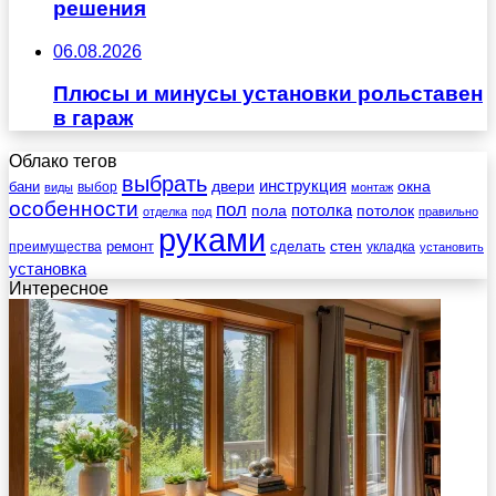
решения
06.08.2026
Плюсы и минусы установки рольставен
в гараж
Облако тегов
выбрать
инструкция
бани
двери
окна
виды
выбор
монтаж
особенности
пол
пола
потолка
потолок
отделка
под
правильно
руками
стен
ремонт
сделать
преимущества
укладка
установить
установка
Интересное