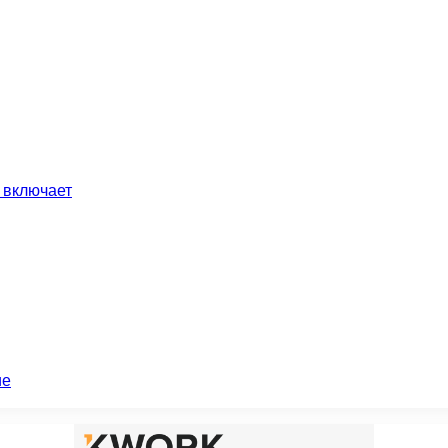
 включает
ие