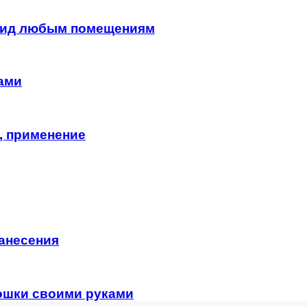
 вид любым помещениям
ками
, применение
нанесения
мошки своими руками