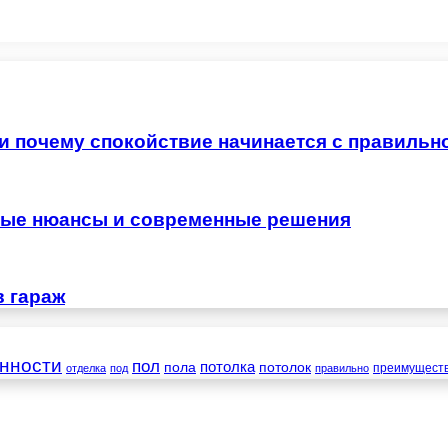
 и почему спокойствие начинается с правильн
жные нюансы и современные решения
в гараж
нности
пол
пола
потолка
потолок
преимущест
отделка
под
правильно