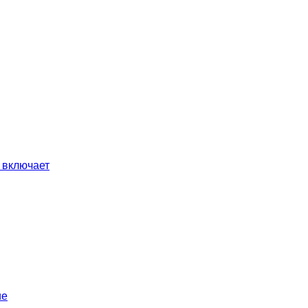
 включает
ие