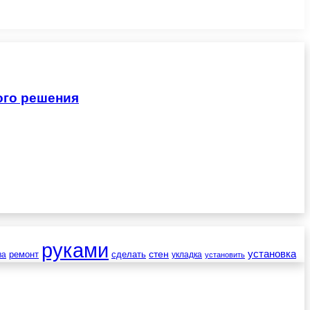
ого решения
руками
установка
стен
ремонт
сделать
ва
укладка
установить