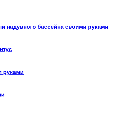
или надувного бассейна своими руками
нтус
и руками
ми