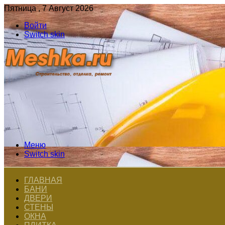
Пятница , 7 Август 2026
Войти
Switch skin
Меню
Switch skin
ГЛАВНАЯ
БАНИ
ДВЕРИ
СТЕНЫ
ОКНА