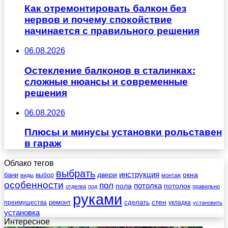
Как отремонтировать балкон без
нервов и почему спокойствие
начинается с правильного решения
06.08.2026
Остекление балконов в сталинках:
сложные нюансы и современные
решения
06.08.2026
Плюсы и минусы установки рольставен
в гараж
Облако тегов
выбрать
инструкция
бани
двери
окна
виды
выбор
монтаж
особенности
пол
пола
потолка
потолок
отделка
под
правильно
руками
стен
ремонт
сделать
преимущества
укладка
установить
установка
Интересное