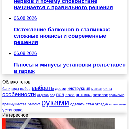
нервов и почему спокойствие
начинается с правильного решения
06.08.2026
Остекление балконов в сталинках:
сложные нюансы и современные
решения
06.08.2026
Плюсы и минусы установки рольставен
в гараж
Облако тегов
выбрать
инструкция
бани
двери
окна
виды
выбор
монтаж
особенности
пол
пола
потолка
потолок
отделка
под
правильно
руками
стен
ремонт
сделать
преимущества
укладка
установить
установка
Интересное