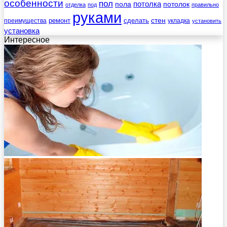
особенности
пол
пола
потолка
потолок
отделка
под
правильно
руками
стен
ремонт
сделать
преимущества
укладка
установить
установка
Интересное