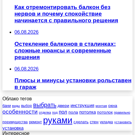
Как отремонтировать балкон без
нервов и почему спокойствие
начинается с правильного решения
06.08.2026
Остекление балконов в сталинках:
сложные нюансы и современные
решения
06.08.2026
Плюсы и минусы установки рольставен
в гараж
Облако тегов
выбрать
инструкция
бани
двери
окна
виды
выбор
монтаж
особенности
пол
пола
потолка
потолок
отделка
под
правильно
руками
стен
ремонт
сделать
преимущества
укладка
установить
установка
Интересное