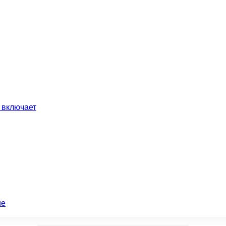
 включает
ие