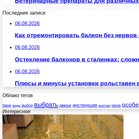
Ветеринарные препараты для различных
Последние записи
06.08.2026
Как отремонтировать балкон без нервов
06.08.2026
Остекление балконов в сталинках: сло
06.08.2026
Плюсы и минусы установки рольставен 
Облако тегов
выбрать
особе
инструкция
бани
двери
окна
виды
выбор
монтаж
Интересное