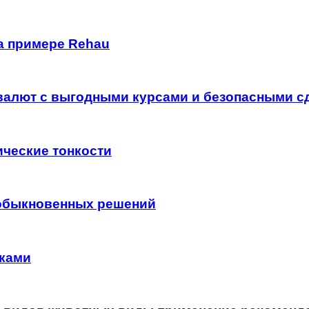
на примере Rehau
 валют с выгодными курсами и безопасными с
ические тонкости
еобыкновенных решений
уками