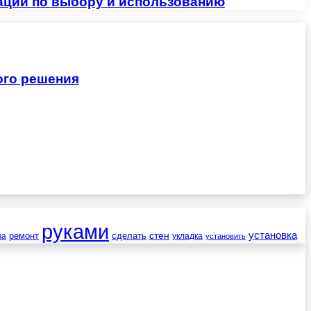
ации по выбору и использованию
ого решения
руками
установка
стен
ремонт
сделать
ва
укладка
установить