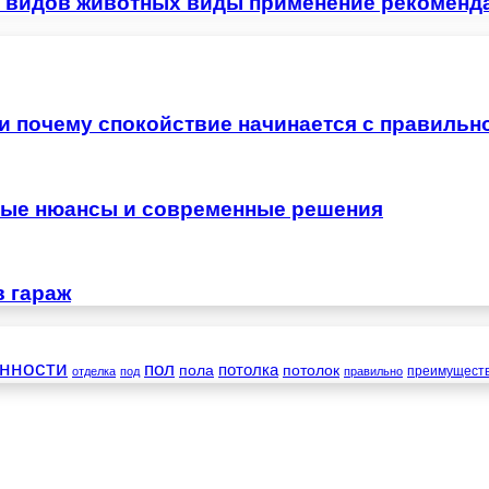
 видов животных виды применение рекоменд
 и почему спокойствие начинается с правильн
жные нюансы и современные решения
в гараж
нности
пол
пола
потолка
потолок
преимущест
отделка
под
правильно