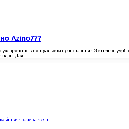
ино Azino777
шую прибыль в виртуальном пространстве. Это очень удобн
 угодно. Для…
окойствие начинается с…