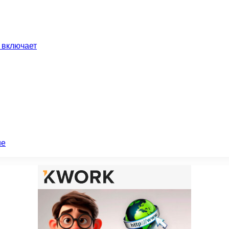
 включает
ие