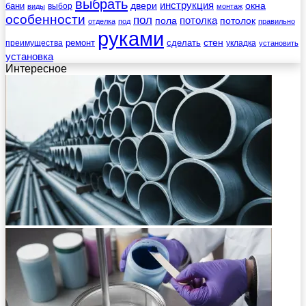
выбрать
инструкция
бани
двери
окна
виды
выбор
монтаж
особенности
пол
пола
потолка
потолок
отделка
под
правильно
руками
стен
ремонт
сделать
преимущества
укладка
установить
установка
Интересное