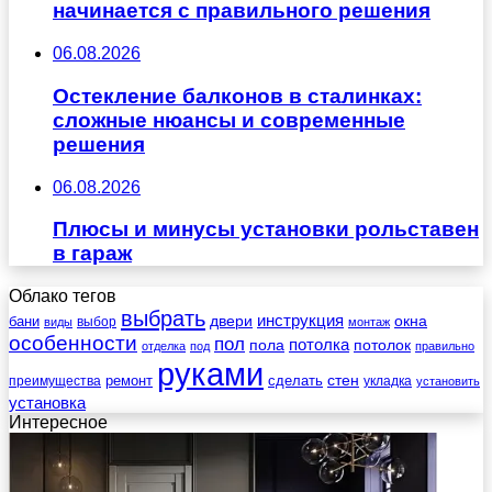
начинается с правильного решения
06.08.2026
Остекление балконов в сталинках:
сложные нюансы и современные
решения
06.08.2026
Плюсы и минусы установки рольставен
в гараж
Облако тегов
выбрать
инструкция
бани
двери
окна
виды
выбор
монтаж
особенности
пол
пола
потолка
потолок
отделка
под
правильно
руками
стен
ремонт
сделать
преимущества
укладка
установить
установка
Интересное