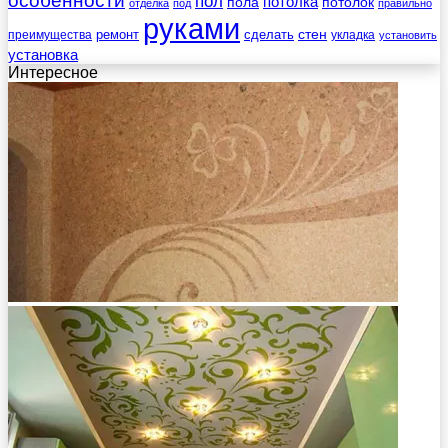
особенности
пол
пола
потолка
потолок
отделка
под
правильно
руками
стен
ремонт
сделать
преимущества
укладка
установить
установка
Интересное