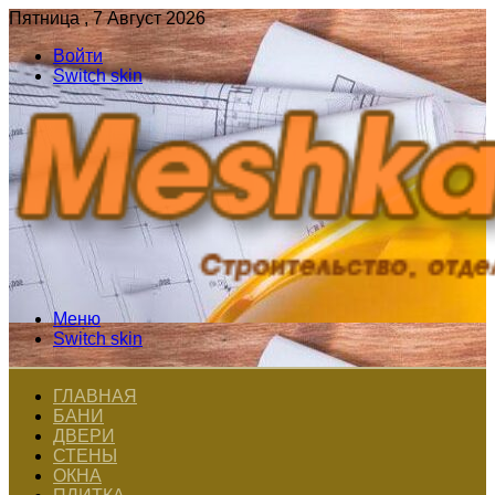
Пятница , 7 Август 2026
Войти
Switch skin
Меню
Switch skin
ГЛАВНАЯ
БАНИ
ДВЕРИ
СТЕНЫ
ОКНА