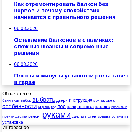
Как отремонтировать балкон без
нервов и почему спокойствие
начинается с правильного решения
06.08.2026
Остекление балконов в сталинках:
сложные нюансы и современные
решения
06.08.2026
Плюсы и минусы установки рольставен
в гараж
Облако тегов
выбрать
инструкция
бани
двери
окна
виды
выбор
монтаж
особенности
пол
пола
потолка
потолок
отделка
под
правильно
руками
стен
ремонт
сделать
преимущества
укладка
установить
установка
Интересное