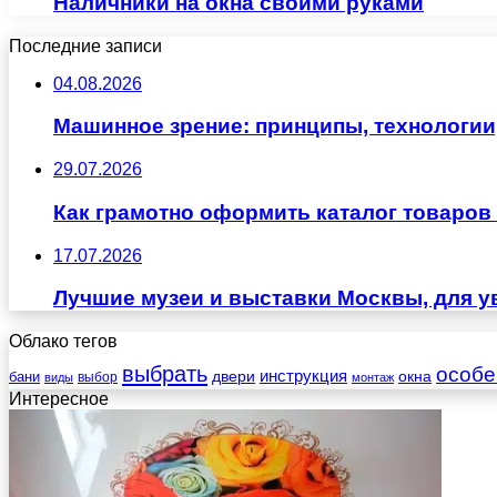
Наличники на окна своими руками
Последние записи
04.08.2026
Машинное зрение: принципы, технологии
29.07.2026
Как грамотно оформить каталог товаров 
17.07.2026
Лучшие музеи и выставки Москвы, для у
Облако тегов
выбрать
особе
инструкция
бани
двери
окна
виды
выбор
монтаж
Интересное