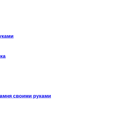
уками
нка
камня своими руками