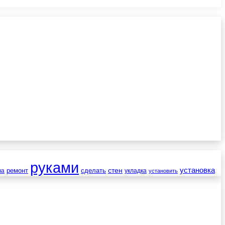
руками
установка
стен
ремонт
сделать
ва
укладка
установить