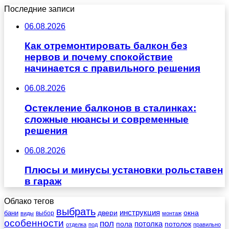
Последние записи
06.08.2026
Как отремонтировать балкон без
нервов и почему спокойствие
начинается с правильного решения
06.08.2026
Остекление балконов в сталинках:
сложные нюансы и современные
решения
06.08.2026
Плюсы и минусы установки рольставен
в гараж
Облако тегов
выбрать
инструкция
бани
двери
окна
виды
выбор
монтаж
особенности
пол
пола
потолка
потолок
отделка
под
правильно