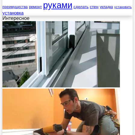
руками
стен
ремонт
сделать
преимущества
укладка
установить
установка
Интересное