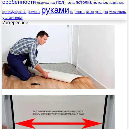
особенности
пол
пола
потолка
потолок
отделка
под
правильно
руками
стен
ремонт
сделать
преимущества
укладка
установить
установка
Интересное