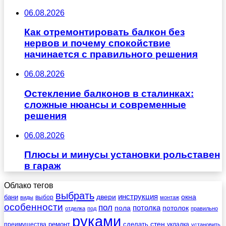
06.08.2026
Как отремонтировать балкон без
нервов и почему спокойствие
начинается с правильного решения
06.08.2026
Остекление балконов в сталинках:
сложные нюансы и современные
решения
06.08.2026
Плюсы и минусы установки рольставен
в гараж
Облако тегов
выбрать
инструкция
бани
двери
окна
виды
выбор
монтаж
особенности
пол
пола
потолка
потолок
отделка
под
правильно
руками
стен
ремонт
сделать
преимущества
укладка
установить