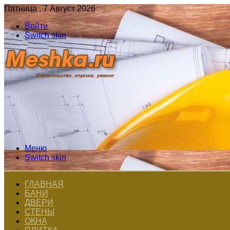
Пятница , 7 Август 2026
Войти
Switch skin
Меню
Switch skin
ГЛАВНАЯ
БАНИ
ДВЕРИ
СТЕНЫ
ОКНА