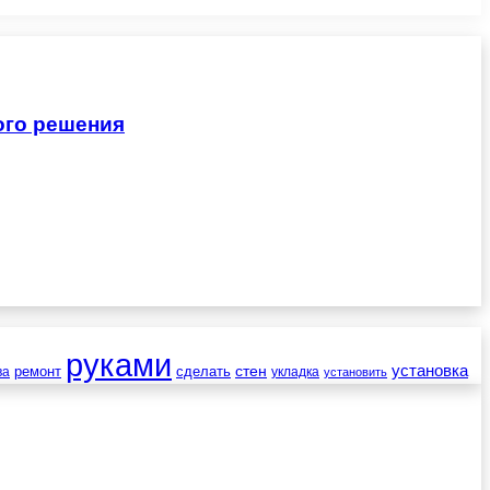
ого решения
руками
установка
стен
ремонт
сделать
ва
укладка
установить