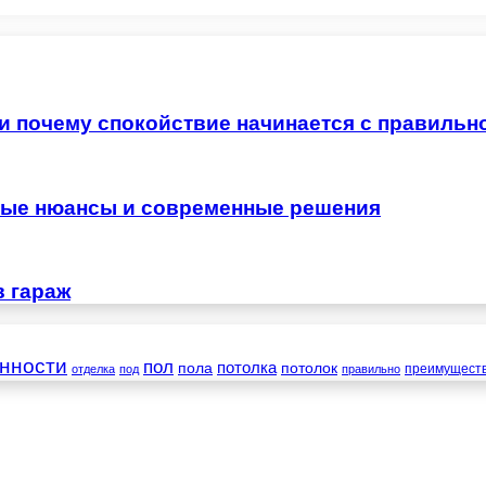
 и почему спокойствие начинается с правильн
жные нюансы и современные решения
в гараж
нности
пол
пола
потолка
потолок
преимущест
отделка
под
правильно