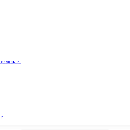
 включает
ие