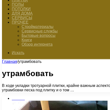
ПЛИТКА
ПОЛЫ
ПОТОЛКИ
ДЛЯ ДОМА
СЕРВИСЫ
ПРОЧЕЕ
Стройматериалы
Сервисные службы
Бытовые вопросы
Книги
Обзор интернета
Искать
Главная
/
утрамбовать
утрамбовать
В ходе укладки тротуарной плитки, крайне важным аспект
утрамбовки песка под плитку и о том …
Плитка