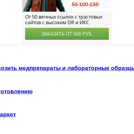
возить медпрепараты и лабораторные образц
зготовлению
аркет