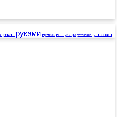
руками
установка
стен
ремонт
сделать
ва
укладка
установить