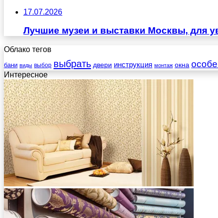
17.07.2026
Лучшие музеи и выставки Москвы, для у
Облако тегов
выбрать
особе
инструкция
бани
двери
окна
виды
выбор
монтаж
Интересное