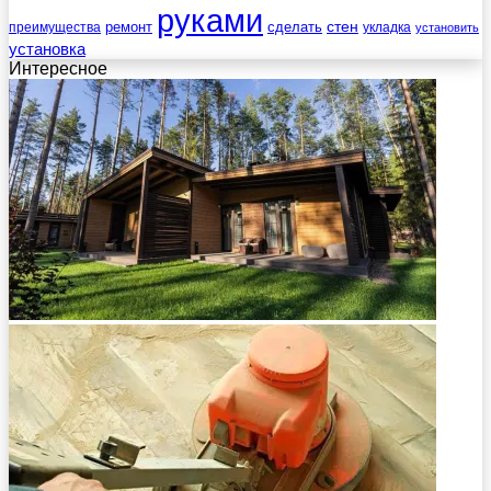
руками
стен
ремонт
сделать
преимущества
укладка
установить
установка
Интересное