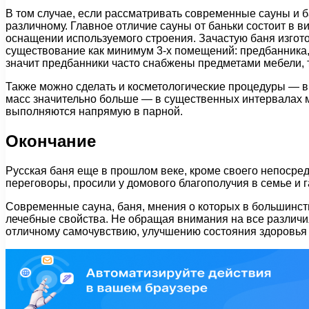
В том случае, если рассматривать современные сауны и б
различному. Главное отличие сауны от баньки состоит в в
оснащении используемого строения. Зачастую баня изгото
существование как минимум 3-х помещений: предбанника, 
значит предбанники часто снабжены предметами мебели, т
Также можно сделать и косметологические процедуры — в 
масс значительно больше — в существенных интервалах м
выполняются напрямую в парной.
Окончание
Русская баня еще в прошлом веке, кроме своего непосред
переговоры, просили у домового благополучия в семье и г
Современные сауна, баня, мнения о которых в большинст
лечебные свойства. Не обращая внимания на все различи
отличному самочувствию, улучшению состояния здоровья 