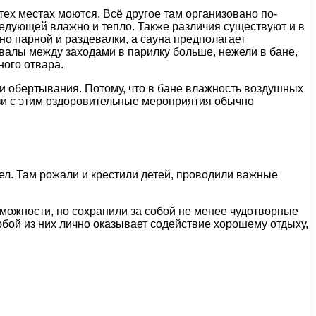
тех местах моются. Всё другое там организовано по-
следующей влажно и тепло. Также различия существуют и в
о парной и раздевалки, а сауна предполагает
валы между заходами в парилку больше, нежели в бане,
ного отвара.
и обертывания. Потому, что в бане влажность воздушных
зи с этим оздоровительные мероприятия обычно
ел. Там рожали и крестили детей, проводили важные
можности, но сохранили за собой не менее чудотворные
ой из них лично оказывает содействие хорошему отдыху,