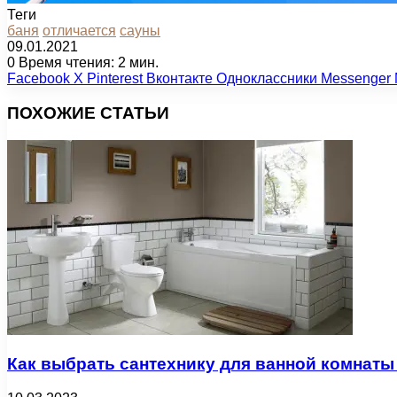
Теги
баня
отличается
сауны
09.01.2021
0
Время чтения: 2 мин.
Facebook
X
Pinterest
Вконтакте
Одноклассники
Messenger
ПОХОЖИЕ СТАТЬИ
Как выбрать сантехнику для ванной комнаты