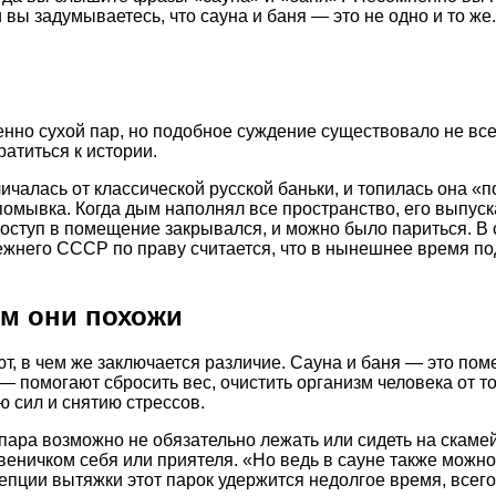
 вы задумываетесь, что сауна и баня — это не одно и то же
енно сухой пар, но подобное суждение существовало не все
ратиться к истории.
чалась от классической русской баньки, и топилась она «по
омывка. Когда дым наполнял все пространство, его выпуск
 доступ в помещение закрывался, и можно было париться. В
прежнего СССР по праву считается, что в нынешнее время п
ем они похожи
т, в чем же заключается различие. Сауна и баня — это пом
 помогают сбросить вес, очистить организм человека от т
ю сил и снятию стрессов.
ара возможно не обязательно лежать или сидеть на скамейк
 веничком себя или приятеля. «Но ведь в сауне также можн
пции вытяжки этот парок удержится недолгое время, всего