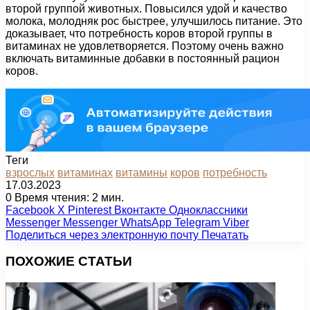
второй группой животных. Повысился удой и качество
молока, молодняк рос быстрее, улучшилось питание. Это
доказывает, что потребность коров второй группы в
витаминах не удовлетворяется. Поэтому очень важно
включать витаминные добавки в постоянный рацион
коров.
Теги
взрослых
витаминах
витамины
коров
потребность
17.03.2023
0
Время чтения: 2 мин.
Facebook
X
Pinterest
Вконтакте
Одноклассники
Messenger
Messenger
WhatsApp
Telegram
Viber
Поделиться через электронную почту
Печатать
ПОХОЖИЕ СТАТЬИ