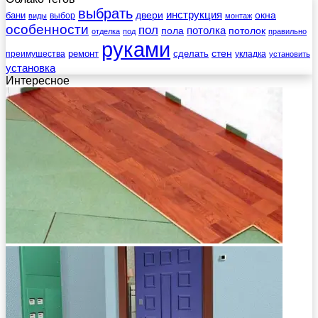
выбрать
инструкция
бани
двери
окна
виды
выбор
монтаж
особенности
пол
пола
потолка
потолок
отделка
под
правильно
руками
стен
ремонт
сделать
преимущества
укладка
установить
установка
Интересное