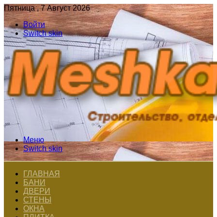
Пятница , 7 Август 2026
Войти
Switch skin
Меню
Switch skin
ГЛАВНАЯ
БАНИ
ДВЕРИ
СТЕНЫ
ОКНА